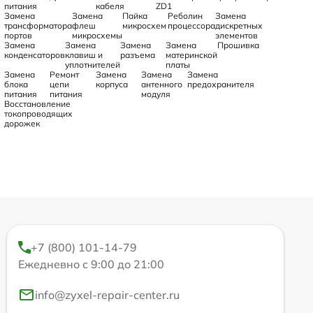
питания
кабеля
ZD1
Замена
Замена
Пайка
Реболин
Замена
трансформатора
флеш
микросхем
процессора
дискретных
портов
микросхемы
элементов
Замена
Замена
Замена
Замена
Прошивка
конденсаторов
клавиш и
разъема
материнской
уплотнителей
платы
Замена
Ремонт
Замена
Замена
Замена
блока
цепи
корпуса
антенного
предохранителя
питания
питания
модуля
Восстановление
токопроводящих
дорожек
+7 (800) 101-14-79
Ежедневно с 9:00 до 21:00
info@zyxel-repair-center.ru