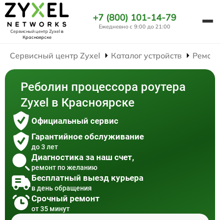
+7 (800) 101-14-79
Ежедневно с 9:00 до 21:00
Сервисный центр Zyxel
в
Красноярске
Сервисный центр Zyxel
Каталог устройств
Ремонт
Реболин процессора роутера
Zyxel в Красноярске
Официальный сервис
Гарантийное обслуживание
до 3 лет
Диагностика за наш счет,
ремонт по желанию
Бесплатный выезд курьера
в день обращения
Срочный ремонт
от 35 минут