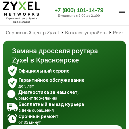
+7 (800) 101-14-79
Ежедневно с 9:00 до 21:00
Сервисный центр Zyxel
в
Красноярске
Сервисный центр Zyxel
Каталог устройств
Ремонт
Замена дросселя роутера
Zyxel в Красноярске
Официальный сервис
Гарантийное обслуживание
до 3 лет
Диагностика за наш счет,
ремонт по желанию
Бесплатный выезд курьера
в день обращения
Срочный ремонт
от 35 минут